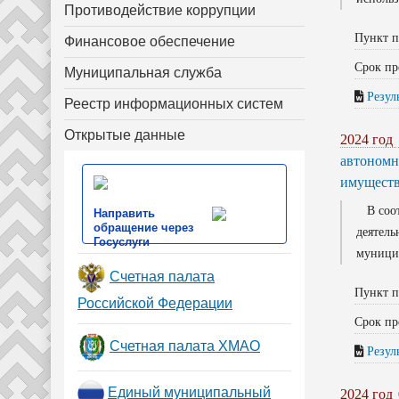
Противодействие коррупции
Пункт п
Финансовое обеспечение
Срок пр
Муниципальная служба
Резул
Реестр информационных систем
Открытые данные
2024 год
автономн
имуществ
В соотв
Направить
обращение через
деятель
Госуслуги
муницип
Счетная палата
Пункт п
Российской Федерации
Срок пр
Счетная палата ХМАО
Резул
Единый муниципальный
2024 год