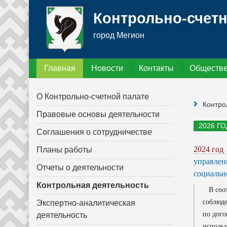
Контрольно-счетн
город Мегион
Главная
Новости
Контакты
Обществе
О Контрольно-счетной палате
Контро
Правовые основы деятельности
2026 ГО
Соглашения о сотрудничестве
2024 год
Планы работы
управлен
Отчеты о деятельности
социальн
Контрольная деятельность
В соотв
соблюд
Экспертно-аналитическая
по дог
деятельность
использ