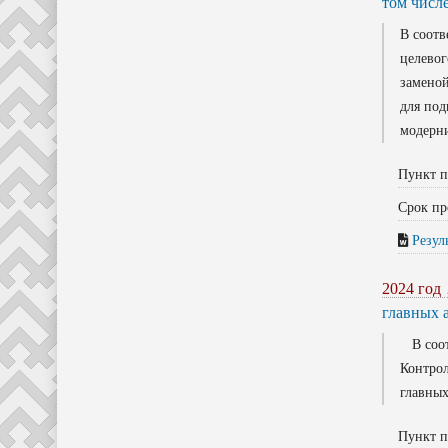
том числ
В соотв
целевог
заменой
для под
модерни
Пункт п
Срок пр
Резул
2024 год
главных 
В соотв
Контрол
главных
Пункт п