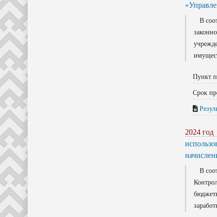
«Управле
В соотв
законно
учрежде
имущест
Пункт п
Срок пр
Резул
2024 год
использо
начислен
В соотв
Контрол
бюджетн
заработ