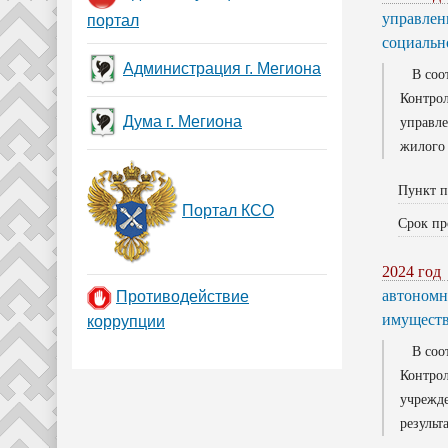
управлен
портал
социальн
Администрация г. Мегиона
В соотв
Контрол
Дума г. Мегиона
управл
жилого
Пункт п
Портал КСО
Срок пр
2024 год
автономн
Противодействие
имущество
коррупции
В соотв
Контрол
учрежде
результ