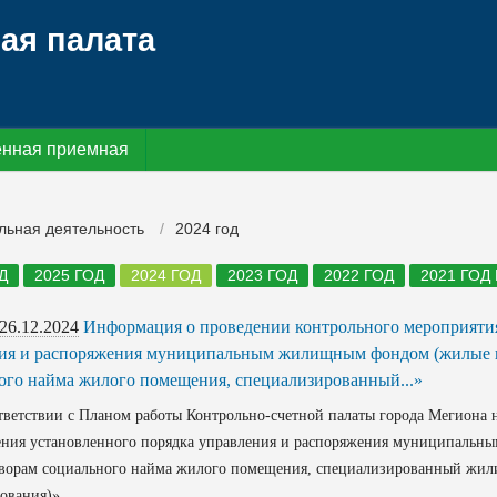
ая палата
нная приемная
льная деятельность
2024 год
Д
2025 ГОД
2024 ГОД
2023 ГОД
2022 ГОД
2021 ГОД
26.12.2024
Информация о проведении контрольного мероприятия
ия и распоряжения муниципальным жилищным фондом (жилые п
ого найма жилого помещения, специализированный...»
етствии с Планом работы Контрольно-счетной палаты города Мегиона н
ения установленного порядка управления и распоряжения муниципаль
оворам социального найма жилого помещения, специализированный жи
ования)».