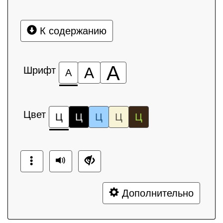
К содержанию
А
Шрифт
А
А
Цвет
Ц
Ц
Ц
Ц
Ц
Дополнительно