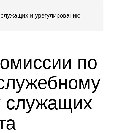
 служащих и урегулированию
омиссии по
 служебному
х служащих
та