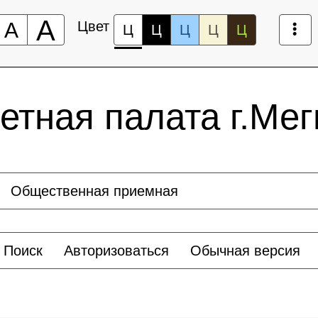
А
А
Цвет
Ц
Ц
Ц
Ц
Ц
етная палата г.Ме
Общественная приемная
Поиск
Авторизоваться
Обычная версия