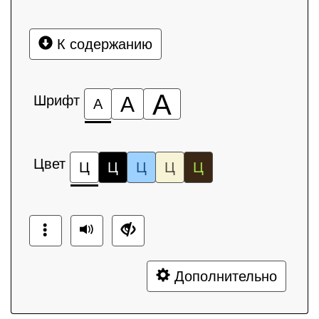
К содержанию
А
Шрифт
А
А
Цвет
Ц
Ц
Ц
Ц
Ц
Дополнительно