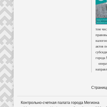
том чи
правовы
налогоо
актов п
субсиди
города 
операти
направл
Страниц
Контрольно-счетная палата города Мегиона