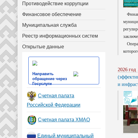
Противодействие коррупции
Финансовое обеспечение
Финансо
муници
Муниципальная служба
регулир
Реестр информационных систем
заключе
Операти
Открытые данные
которог
2026 год
Направить
(эффекти
обращение через
Госуслуги
и инфраст
Счетная палата
Российской Федерации
Счетная палата ХМАО
Единый муниципальный