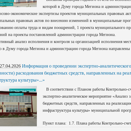
которой в Думу города Мегиона и администраци
во-экономические экспертизы проектов муниципальных правовых актов 
пальных правовых актов по внесению изменений в муниципальные прогр
ованию оплаты труда и видам поощрений, 1 проекта муниципального пра
ний на проекты постановлений администрации города Мегиона.
вный анализ исполнения и контроля за организацией исполнения местно
о в Думу города Мегиона и администрацию города Мегиона направлены 
27.04.2026
Информация о проведении экспертно-аналитического 
вности) расходования бюджетных средств, направленных на ре
руктура культуры»...»
В соответствии с Планом работы Контрольно-сч
экспертно-аналитическое мероприятие «Анализ з
бюджетных средств, направленных на реализаци
инфраструктура культуры» муниципальной прогр
Пункт плана: 1.7. Плана работы Контрольно-сче