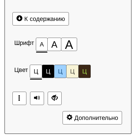
К содержанию
А
Шрифт
А
А
Цвет
Ц
Ц
Ц
Ц
Ц
Дополнительно