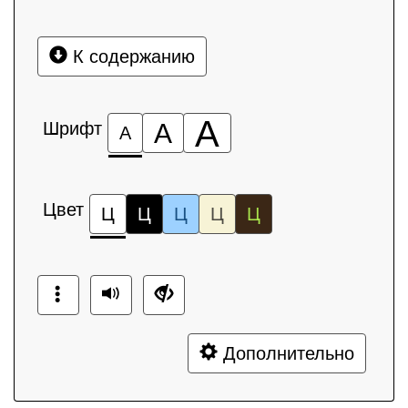
К содержанию
А
Шрифт
А
А
Цвет
Ц
Ц
Ц
Ц
Ц
Дополнительно